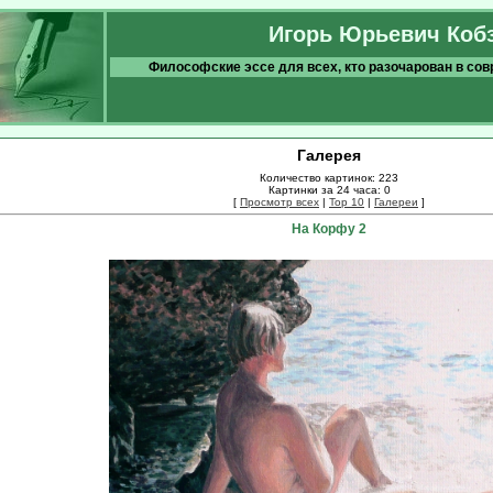
Игорь Юрьевич Коб
Философские эссе для всех, кто разочарован в со
Галерея
Количество картинок: 223
Картинки за 24 часа: 0
[
Просмотр всех
|
Top 10
|
Галереи
]
На Корфу 2