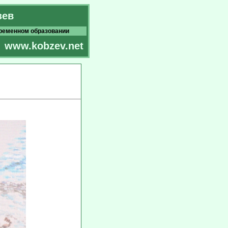
зев
временном образовании
www.kobzev.net