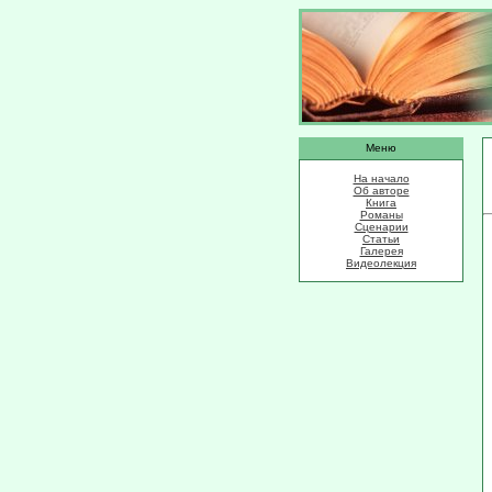
Меню
На начало
Об авторе
Книга
Романы
Сценарии
Статьи
Галерея
Видеолекция