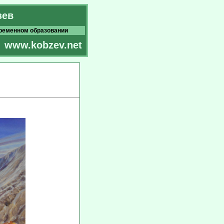
зев
временном образовании
www.kobzev.net