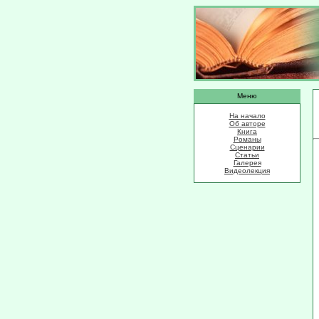
Меню
На начало
Об авторе
Книга
Романы
Сценарии
Статьи
Галерея
Видеолекция