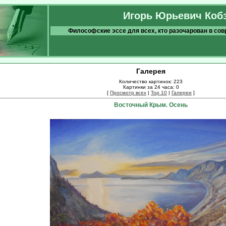
Игорь Юрьевич Коб
Философские эссе для всех, кто разочарован в со
Галерея
Количество картинок: 223
Картинки за 24 часа: 0
[
Просмотр всех
|
Top 10
|
Галереи
]
Восточный Крым. Осень