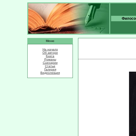
Философ
Меню
На начало
Об авторе
Книга
Романы
Сценарии
Статьи
Галерея
Видеолекция