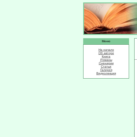
Меню
На начало
Об авторе
Книга
Романы
Сценарии
Статьи
Галерея
Видеолекция