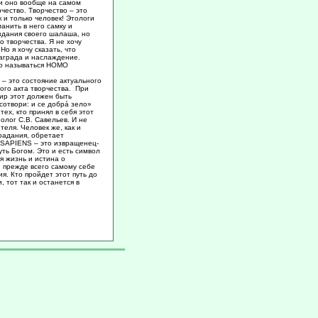
ли оно вообще на самом
рчество. Творчество – это
 и только человек! Этологи
анить в него самку и
оздания своего шалаша, но
о творчества. Я не хочу
о я хочу сказать, что
награда и наслаждение.
аво называться HOMO
– это состояние актуального
ого акта творчества. При
мир этот должен быть
сотвори: и се добра́ зело»
тех, кто принял в себя этот
олог С.В. Савельев. И не
теля. Человек же, как и
традания, обретает
 SAPIENS – это извращенец-
уть Богом. Это и есть символ
я жизнь и истина о
н прежде всего самому себе
я. Кто пpойдет этот путь до
, тот так и останется в