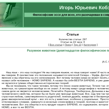
Игорь Юрьевич Коб
Философские эссе для всех, кто разочарован в со
Статьи
Количество статьи: 297
Статьи за 24 часа: 0
[
Все статьи
|
Поиск
|
Top 10
|
Категории
]
Разумное животное (девятнадцатое философическое п
(А.С.
Наш язык – это наш господин! Не мы говорим языком, но язык говорит нами! И часто м
мы говорим. В лингвистике это положение называется гипотезой Сепира – Уорфа. Доста
явление и мы обречены на его непонимание. Вот почему человек никак не может понять 
назвал себя человеком – HOMO SAPIENS. А назвал бы себя BESTIA SAPIENS, и уже давно
не мучился в тупиках общественно-исторических теорий.
Мы не понимаем, что такое человек, потому что плохо знаем животных. Точнее так: э
животных, но гуманитарии вообще их не знают. А потому живут среди мифов о человечес
самом деле не являются человеческими. Почитайте Лоренца, Тинбергена, Дольника и вы
человеческого свойства, которое бы не было уже присуще животным. Все, над чем так тр
страстная любовь, самотверженность родителей, нежная дружба, коварство и беспринци
даже квазирелигиозный культ – все это есть у животных, особенно у социальных. Просто 
отполировано словами, завернуто в несколько слоев мифов и теорий, поэтому и кажется
человеческим. Вот эта обертка и есть продукт нашего SAPIENS, но содержание, которое 
HOMO, а все то же BESTIA.