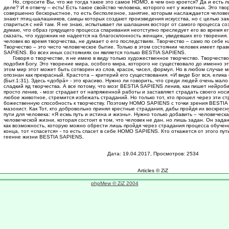
Но, спросите Вы, что же тогда такое это самое HOMO, в чем оно кроется? Да и есть 
деле? И я отвечу – есть! Есть такое свойство человека, которого нет у животных. Это тво
совершенно бескорыстное, то есть бесполезное, занятие, которым наслаждается человек
знают птиц-шалашников, самцы которых создают произведения искусства, но с целью зам
спариться с ней там. Я не знаю, испытывает ли шалашник восторг от самого процесса с
думаю, что образ грядущего процесса спаривания неотступно преследует его во время ег
сказать, что художник не надеется на благосклонность женщин, увидевших его творения. Н
человек во время творчества, не думает о его последствиях. Творчество – само по себе 
Творчество – это чисто человеческое бытие. Только в этом состоянии человек имеет пр
SAPIENS. Во всех иных состояниях он является только BESTIA SAPIENS.
Говоря о творчестве, я не имею в виду только художественное творчество. Творчество 
подобия Богу. Это творение мира, особого мира, которoго не существовало до именно эт
этом мир этот может быть сотворен из слов, красок, чисел, формул. Но в любом случае 
опознан как прекрасный. Крастота – критерий его сущеcтвования. «И виде Бог вся, елика 
(Быт.1:31). Здесь «добра́» - это красиво. Нужно ли говорить, что среди людей очень мало 
сладкий яд творчества. А все потому, что мозг BESTIA SAPIENS ленив, как пишет нейроби
просто ленив, - мозг страдает от напряженной работы и заставляет страдать своего носи
любое животное, стремится избежать страданий. Но только тот, кто прошел через эти с
божественную способность к творчеству. Поэтому HOMO SAPIENS с точки зрения BESTIA
мазохист. Как Тот, кто добровольно принял крестные страдания, дабы пройдя их воскресн
пути для человека: «Я есмь путь и истина и жизнь». Нужно только добавить – человеческа
человеческой жизни, которая состоит в том, что человек не дан, но лишь задан. Он зада
как возможность, которую можно обрести лишь пройдя через страдания процесса обучени
конца, тот «спасется» - то есть спасет в себе HOMO SAPIENS. Кто откажется от этого пути
геенне жизни BESTIA SAPIENS.
Дата: 19.04.2017, Просмотров: 2534
Articles © ZiZ
phpMew © ZiZ 2004