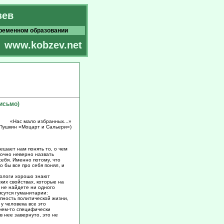
зев
временном образовании
www.kobzev.net
исьмо)
«Нас мало избранных...»
 Пушкин «Моцарт и Сальери»)
ешает нам понять то, о чем
точно неверно назвать
себя. Именно потому, что
 бы все про себя понял, и
тологи хорошо знают
ких свойствах, которые на
 не найдете ни одного
ясутся гуманитарии:
пность политической жизни,
у человека все это
 чем-то специфически
в нее завернуто, это не