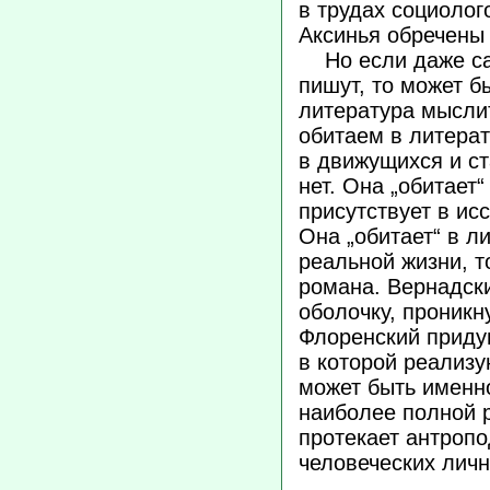
в трудах социолог
Аксинья обречены 
Но если даже сам
пишут, то может б
литература мыслит
обитаем в литерат
в движущихся и с
нет. Она „обитает“
присутствует в ис
Она „обитает“ в л
реальной жизни, т
романа. Вернадск
оболочку, проникн
Флоренский приду
в которой реализу
может быть именн
наиболее полной 
протекает антроп
человеческих лич