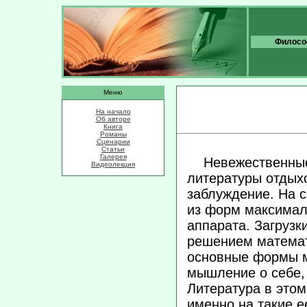
Философ
Меню
На начало
Об авторе
Книга
Романы
Сценарии
Статьи
Галерея
Невежественные 
Видеолекция
литературы отдых
заблуждение. На с
из форм максимал
аппарата. Загрузк
решением математи
основные формы м
мышление о себе,
Литература в этом
именно на такие е