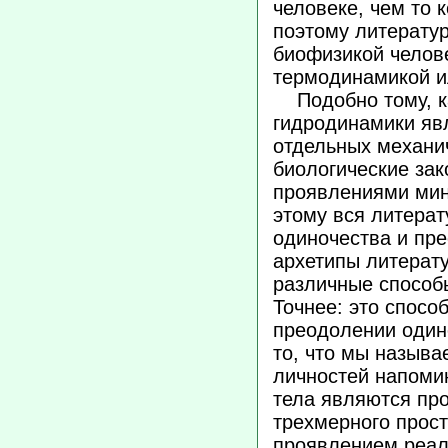
человеке, чем то 
поэтому литерату
биофизикой челове
термодинамикой и
Подобно тому, ка
гидродинамики яв
отдельных механич
биологические за
проявлениями мин
этому вся литерат
одиночества и пре
архетипы литерату
различные способ
Точнее: это спосо
преодолении один
то, что мы назыв
личностей напомин
тела являются пр
трехмерного прос
проявлением реал