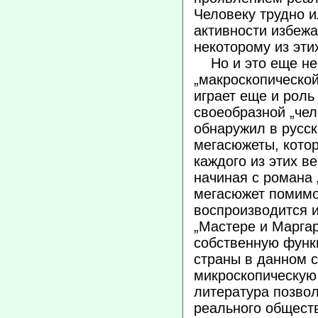
Человеку трудно и
активности избежа
некоторому из эти
Но и это еще не 
„макроскопическо
играет еще и роль
своеобразной „чел
обнаружил в русск
мегасюжеты, кото
каждого из этих в
начиная с романа 
мегасюжет помимо
воспроизводится и
„Мастере и Маргар
собственную функ
страны в данном с
микроскопическую
литература позво
реального обществ