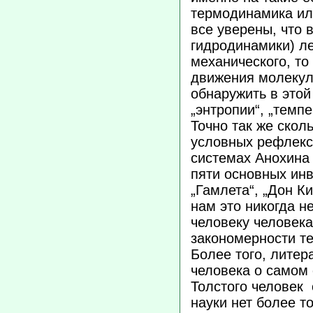
термодинамика ил
все уверены, что 
гидродинамики) ле
механического, то
движения молекул
обнаружить в этой
„энтропии“, „темпе
Точно так же скол
условных рефлекс
системах Анохина
пяти основных ин
„Гамлета“, „Дон Ки
нам это никогда н
человеку человека
закономерности те
Более того, лите
человека о самом 
Толстого человек 
науки нет более т