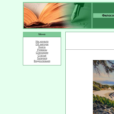
Философ
Меню
На начало
Об авторе
Книга
Романы
Сценарии
Статьи
Галерея
Видеолекция